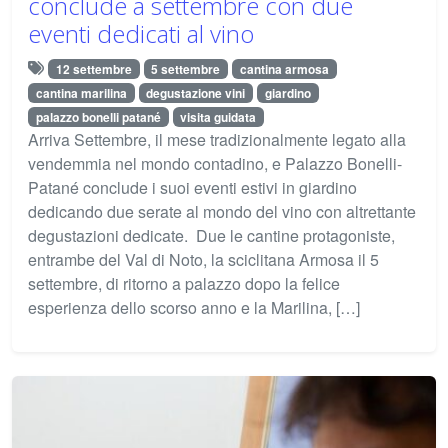
conclude a settembre con due
eventi dedicati al vino
12 settembre
5 settembre
cantina armosa
cantina marilina
degustazione vini
giardino
palazzo bonelli patané
visita guidata
Arriva Settembre, il mese tradizionalmente legato alla
vendemmia nel mondo contadino, e Palazzo Bonelli-
Patané conclude i suoi eventi estivi in giardino
dedicando due serate al mondo del vino con altrettante
degustazioni dedicate. Due le cantine protagoniste,
entrambe del Val di Noto, la sciclitana Armosa il 5
settembre, di ritorno a palazzo dopo la felice
esperienza dello scorso anno e la Marilina, […]