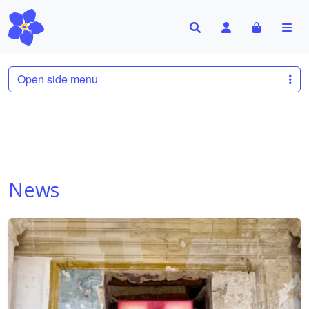
Search
Account
Cart
Me
Open side menu
News