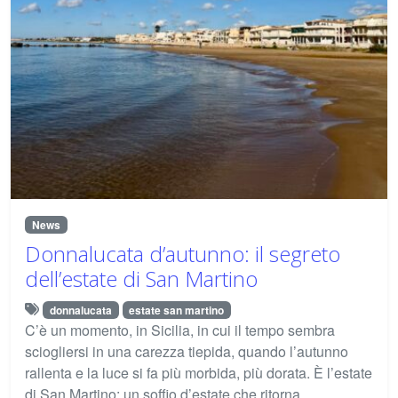
News
Donnalucata d’autunno: il segreto
dell’estate di San Martino
donnalucata
estate san martino
C’è un momento, in Sicilia, in cui il tempo sembra
sciogliersi in una carezza tiepida, quando l’autunno
rallenta e la luce si fa più morbida, più dorata. È l’estate
di San Martino: un soffio d’estate che ritorna