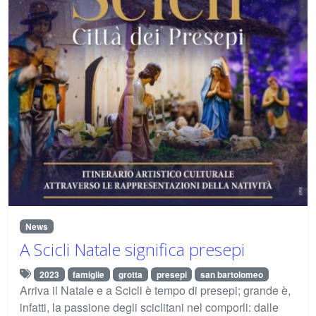
News
A Scicli Natale significa presepi
2023
famiglie
grotta
presepi
san bartolomeo
Arriva il Natale e a Scicli è tempo di presepi; grande è,
infatti, la passione degli sciclitani nel comporli: dalle