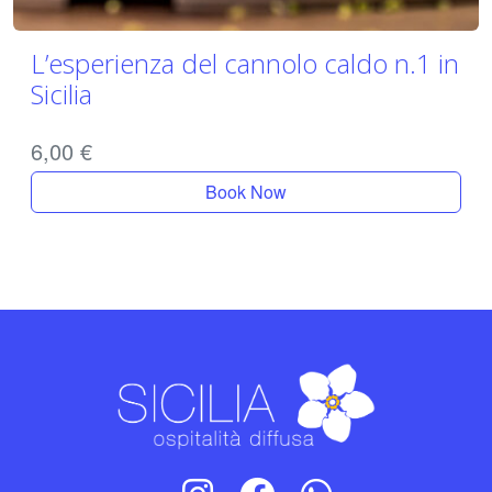
L’esperienza del cannolo caldo n.1 in
Sicilia
6,00
€
Book Now