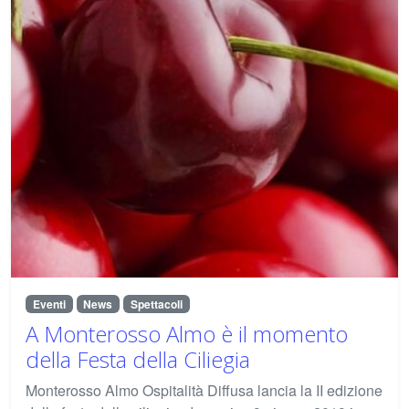
Eventi
News
Spettacoli
A Monterosso Almo è il momento
della Festa della Ciliegia
Monterosso Almo Ospitalità Diffusa lancia la II edizione