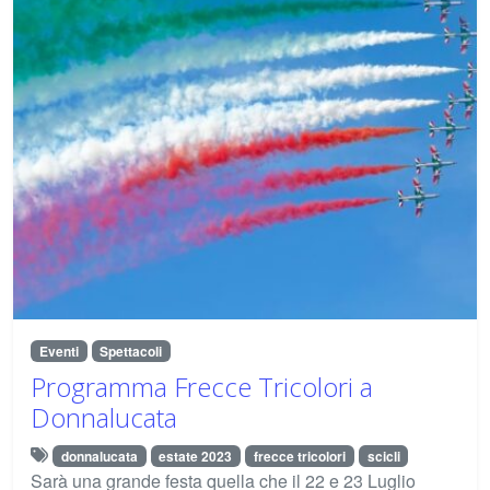
Eventi
Spettacoli
Programma Frecce Tricolori a
Donnalucata
donnalucata
estate 2023
frecce tricolori
scicli
Sarà una grande festa quella che il 22 e 23 Luglio