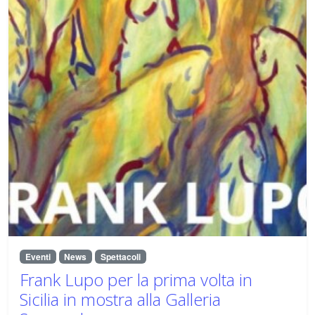
Eventi
News
Spettacoli
Frank Lupo per la prima volta in
Sicilia in mostra alla Galleria