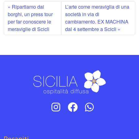
Ripartiamo dai
L’arte come meraviglia di una
borghi, un press tour
società in via di
per far conoscere le
cambiamento. EX MACHINA
meraviglie di Scicli
dal 4 settembre a Scicli
Recapiti