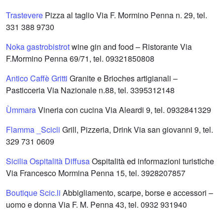
Trastevere
Pizza al taglio Via F. Mormino Penna n. 29, tel.
331 388 9730
Noka gastrobistrot
wine gin and food – Ristorante Via
F.Mormino Penna 69/71, tel. 09321850808
Antico Caffè Gritti
Granite e Brioches artigianali –
Pasticceria Via Nazionale n.88, tel. 3395312148
Ùmmara
Vineria con cucina Via Aleardi 9, tel. 0932841329
Flamma _Scicli
Grill, Pizzeria, Drink Via san giovanni 9, tel.
329 731 0609
Sicilia Ospitalità Diffusa
Ospitalità ed informazioni turistiche
Via Francesco Mormina Penna 15, tel. 3928207857
Boutique Scic.li
Abbigliamento, scarpe, borse e accessori –
uomo e donna Via F. M. Penna 43, tel. 0932 931940