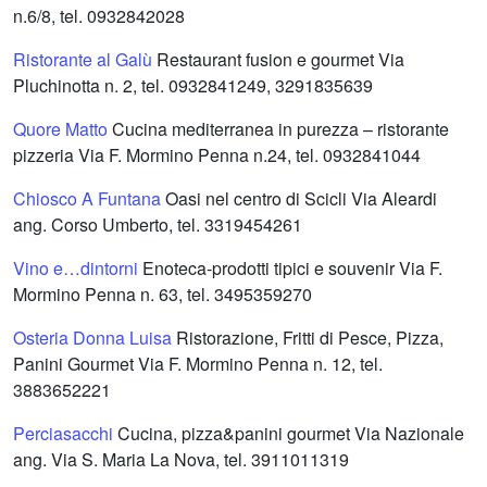
n.6/8, tel. 0932842028
Ristorante al Galù
Restaurant fusion e gourmet Via
Pluchinotta n. 2, tel. 0932841249, 3291835639
Quore Matto
Cucina mediterranea in purezza – ristorante
pizzeria Via F. Mormino Penna n.24, tel. 0932841044
Chiosco A Funtana
Oasi nel centro di Scicli Via Aleardi
ang. Corso Umberto, tel. 3319454261
Vino e…dintorni
Enoteca-prodotti tipici e souvenir Via F.
Mormino Penna n. 63, tel. 3495359270
Osteria Donna Luisa
Ristorazione, Fritti di Pesce, Pizza,
Panini Gourmet Via F. Mormino Penna n. 12, tel.
3883652221
Perciasacchi
Cucina, pizza&panini gourmet Via Nazionale
ang. Via S. Maria La Nova, tel. 3911011319