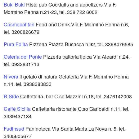
Buki Buki
Ristò pub Cocktails and appetizers Via F.
Mormino Penna n.21-23, tel. 338 722 6002
Cosmopolitan
Food and Drink Via F. Mormino Penna n.6,
tel. 3200826679
Pura Follia
Pizzeria Piazza Busacca n.92, tel. 3398476585
Osteria del Ponte
Pizzeria trattoria tipica Via Aleardi n.24,
tel. 0932831713
Nivera
il gelato di natura Gelateria Via F. Mormino Penna
n.14, tel. 3938383833
B-Side
Caffetteria- bar C.so Mazzini n.18, tel. 3476142008
Caffè Sicilia
Caffetteria ristorante C.so Garibaldi n.11, tel.
3339437184
Fudinsud
Paninoteca Via Santa Maria La Nova n. 5, tel.
3405605677