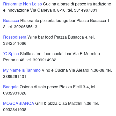
Ristorante Non Lo so
Cucina a base di pesce tra tradizione
e innovazione Via Caneva n. 8-10, tel. 3314967801
Busacca
Ristorante pizzeria lounge bar Piazza Busacca 1-
3, tel. 3920665613
Rossodisera
Wine bar food Piazza Busacca 4, tel.
3342511066
‘O Spicu
Sicilia street food coctail bar Via F. Mormino
Penna n.48, tel. 3299214982
My Name is Tannino
Vino e Cucina Via Aleardi n.36-38, tel.
3389261431
Baqqala
Osteria di solo pesce Piazza Ficili 3-4, tel.
0932931028
MOSCABIANCA
Grill & pizza C.so Mazzini n.36, tel.
0932841938