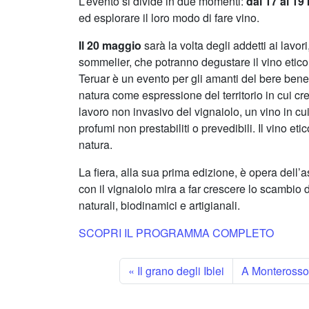
L’evento si divide in due momenti:
dal 17 al 1
ed esplorare il loro modo di fare vino.
Il 20 maggio
sarà la volta degli addetti ai lavori
sommelier, che potranno degustare il vino etico
Teruar è un evento per gli amanti del bere bene c
natura come espressione del territorio in cui cr
lavoro non invasivo del vignaiolo, un vino in cui
profumi non prestabiliti o prevedibili. Il vino et
natura.
La fiera, alla sua prima edizione, è opera dell’
con il vignaiolo mira a far crescere lo scambio d
naturali, biodinamici e artigianali.
SCOPRI IL PROGRAMMA COMPLETO
Il grano degli Iblei
A Monterosso 