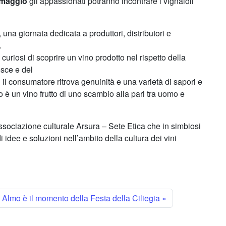
9 maggio
gli appassionati potranno incontrare i vignaioli
, una giornata dedicata a produttori, distributori e
.
uriosi di scoprire un vino prodotto nel rispetto della
esce e del
 il consumatore ritrova genuinità e una varietà di sapori e
ico è un vino frutto di uno scambio alla pari tra uomo e
associazione culturale Arsura – Sete Etica che in simbiosi
i idee e soluzioni nell’ambito della cultura dei vini
Almo è il momento della Festa della Ciliegia