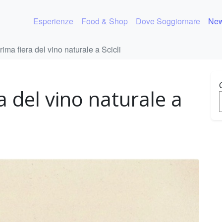
Esperienze
Food & Shop
Dove Soggiornare
New
rima fiera del vino naturale a Scicli
a del vino naturale a