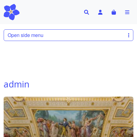
Search
Account
Cart
Me
Open side menu
admin