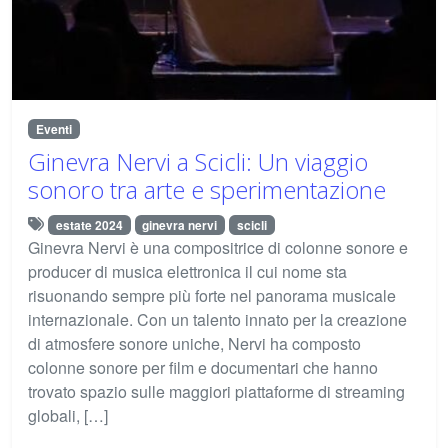
Eventi
Ginevra Nervi a Scicli: Un viaggio
sonoro tra arte e sperimentazione
estate 2024
ginevra nervi
scicli
Ginevra Nervi è una compositrice di colonne sonore e
producer di musica elettronica il cui nome sta
risuonando sempre più forte nel panorama musicale
internazionale. Con un talento innato per la creazione
di atmosfere sonore uniche, Nervi ha composto
colonne sonore per film e documentari che hanno
trovato spazio sulle maggiori piattaforme di streaming
globali, […]