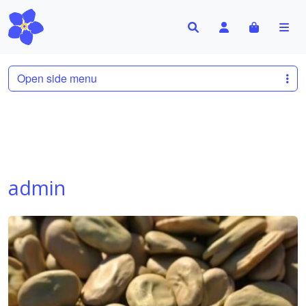
Search
Account
Cart
Me
Open side menu
admin