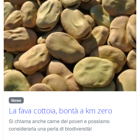
News
La fava cottoia, bontà a km zero
Si chiama anche carne dei poveri e possiamo
considerarla una perla di biodiversità!