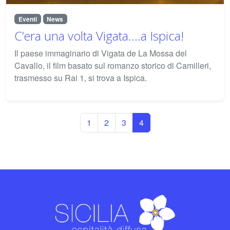
Eventi
News
C’era una volta Vigata….a Ispica!
Il paese immaginario di Vigata de La Mossa del
Cavallo, il film basato sul romanzo storico di Camilleri,
trasmesso su Rai 1, si trova a Ispica.
Page navigation
Page
Page
Page
Current Page
1
2
3
4