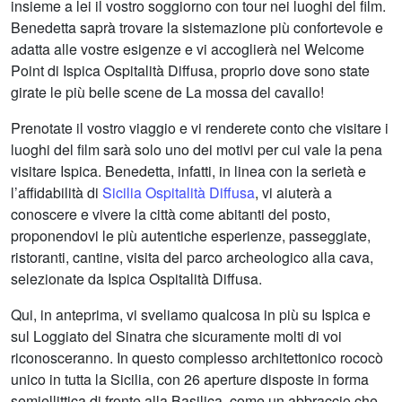
insieme a lei il vostro soggiorno con tour nei luoghi del film.
Benedetta saprà trovare la sistemazione più confortevole e
adatta alle vostre esigenze e vi accoglierà nel Welcome
Point di Ispica Ospitalità Diffusa, proprio dove sono state
girate le più belle scene de La mossa del cavallo!
Prenotate il vostro viaggio e vi renderete conto che visitare i
luoghi del film sarà solo uno dei motivi per cui vale la pena
visitare Ispica. Benedetta, infatti, in linea con la serietà e
l’affidabilità di
Sicilia Ospitalità Diffusa
, vi aiuterà a
conoscere e vivere la città come abitanti del posto,
proponendovi le più autentiche esperienze, passeggiate,
ristoranti, cantine, visita del parco archeologico alla cava,
selezionate da Ispica Ospitalità Diffusa.
Qui, in anteprima, vi sveliamo qualcosa in più su Ispica e
sul Loggiato del Sinatra che sicuramente molti di voi
riconosceranno. In questo complesso architettonico rococò
unico in tutta la Sicilia, con 26 aperture disposte in forma
semiellittica di fronte alla Basilica, come un abbraccio che