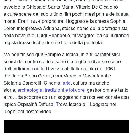
avvolge la Chiesa di Santa Maria, Vittorio De Sica girò
alcune scene del suo ultimo film pochi mesi prima della sua
morte. Era Il 1974 proprio tra il loggiato e la chiesa Sophia
Loren interpretava Adriana, stesso nome della protagonista
della novella di Luigi Pirandello, “Il viaggio”, da cui il grande
regista trasse ispirazione e titolo della pellicola.
Ma non finisce qui! Sempre a ispica, in altri caratteristici
scorci del centro storico, sono state girate diverse scene
dell’indimenticabile Divorzio all’italiana, film del 1961
diretto da Pietro Germi, com Marcello Mastroianni e
Stefania Sandrelli. Cinema,
arte
, cultura ma anche
storia,
archeologia
,
tradizioni e folklore
, gastronomia e tanto
altro…da scoprire con un soggiorno non convenzionale con
Ispica Ospitalità Diffusa.
T
rova Ispica e il Loggiato nei
luoghi del nostro video: