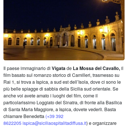
Il paese immaginario di
Vigata
de
La Mossa del Cavallo,
il
film basato sul romanzo storico di Camilleri, trasmesso su
Rai 1, si trova a Ispica, a sud est dell’Isola, dove ci sono le
più belle spiagge di sabbia della Sicilia sud orientale. Se
anche voi avete amato i luoghi del film, come il
particolarissimo Loggiato del Sinatra, di fronte alla Basilica
di Santa Maria Maggiore, a Ispica, dovete vederli. Basta
chiamare Benedetta
(+39 392
8622205
ispica@siciliaospitalitadiffusa.it
) e organizzare