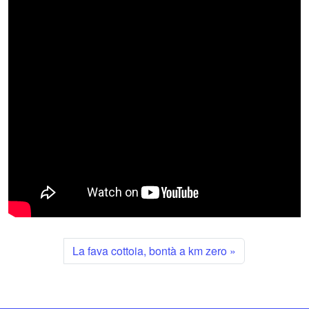
La fava cottoia, bontà a km zero