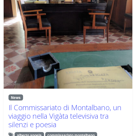
News
Il Commissariato di Montalbano, un
viaggio nella Vigàta televisiva tra
silenzi e poesia
alberto angela
commissariato montalbano