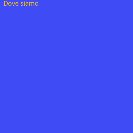
Dove siamo
News per viaggiatori
Cos’è SOD
Dove soggiornare
FAQ
Condizioni generali di vendita