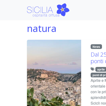
natura
News
Dal 25
ponti 
aprile
ponti di 
Aprile e 
orientale
con le pr
splendidi
Scicli no