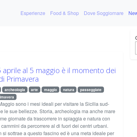
Esperienze
Food & Shop
Dove Soggiornare
New
 aprile al 5 maggio è il momento dei
di Primavera
archeologia
arte
maggio
natura
passeggiate
primavera
Maggio sono i mesi ideali per visitare la Sicilia sud-
 e le sue bellezze. Storia, archeologia ma anche mare
ime giornate da trascorrere in spiaggia e natura con
 cammini da percorrere al di fuori dei centri urbani.
n si sottrae a questo fascino ed è una meta ideale per