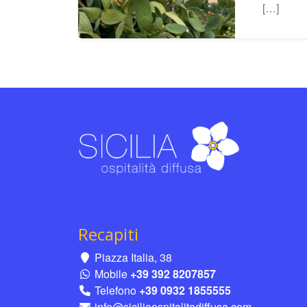
[…]
Recapiti
Piazza Italia, 38
Mobile
+39 392 8207857
Telefono
+39 0932 1855555
info@siciliaospitalitadiffusa.com