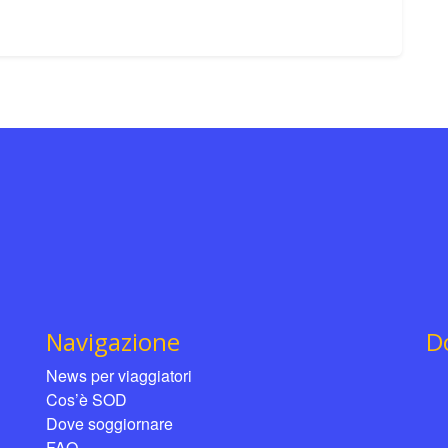
Navigazione
D
News per viaggiatori
Cos’è SOD
Dove soggiornare
FAQ