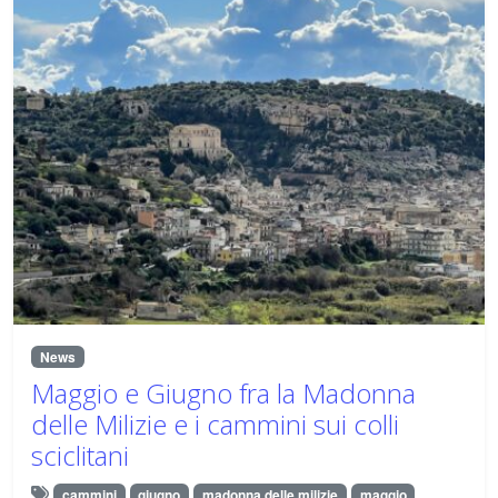
News
Maggio e Giugno fra la Madonna
delle Milizie e i cammini sui colli
sciclitani
cammini
giugno
madonna delle milizie
maggio