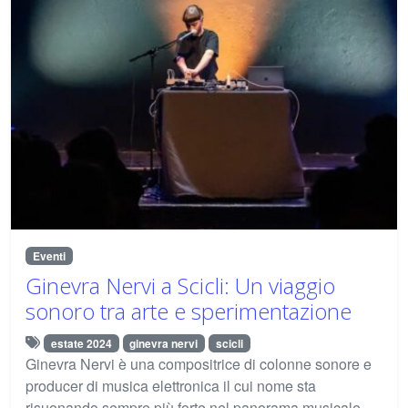
Eventi
Ginevra Nervi a Scicli: Un viaggio
sonoro tra arte e sperimentazione
estate 2024
ginevra nervi
scicli
Ginevra Nervi è una compositrice di colonne sonore e
producer di musica elettronica il cui nome sta
risuonando sempre più forte nel panorama musicale