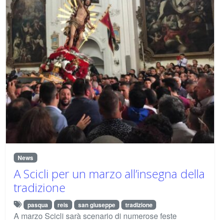
News
A Scicli per un marzo all’insegna della
tradizione
pasqua
reis
san giuseppe
tradizione
A marzo Scicli sarà scenario di numerose feste