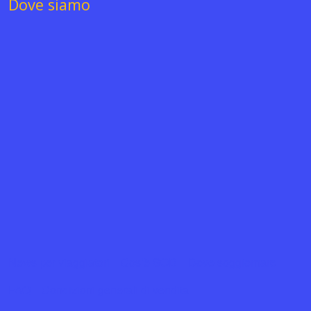
Dove siamo
News per viaggiatori
Cos’è SOD
Dove soggiornare
FAQ
Condizioni generali di vendita