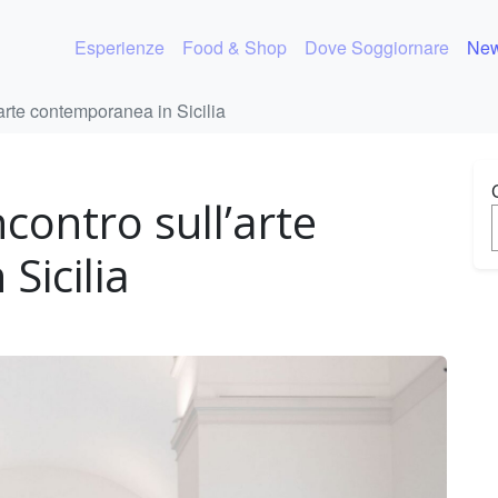
Esperienze
Food & Shop
Dove Soggiornare
New
’arte contemporanea in Sicilia
ncontro sull’arte
Sicilia