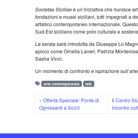
Societas Siciliae
è un’iniziativa che riunisce artis
fondazioni e musei siciliani, tutti impegnati a d
artistico contemporaneo internazionale. Questo 
Sud-Est siciliano come polo culturale e sosten
La serata sarà introdotta da Giuseppe Lo Magno
spicco come Ornella Laneri, Patrizia Monterosso
Sasha Vinci.
Un momento di confronto e ispirazione sull’arte
arte contemporanea
talk
Offerta Speciale: Ponte di
Il Centro S
Ognissanti a Scicli
incontro cul