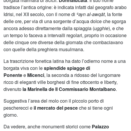
borgata marinara di Scicli:
Donnalucata
. Il suo nome
tradisce l’antica origine: è indicata infatti dal geografo arabo
Idrisi, nel XII secolo, con il nome di
ʿ
ayn al-awqāt
, la fonte
delle ore, per via di una sorgente d’acqua dolce che sgorga
ancora adesso direttamente dalla spiaggia (
ugghie
), e che
un tempo lo faceva a intervalli regolari, proprio in occasione
delle cinque ore diverse della giornata che combaciavano
con quelle della preghiera musulmana.
La trascrizione fonetica latina ha dato l’odierno nome a una
borgata viva con le
splendide spiagge di
Ponente
e
Micenci
, la seconda a ridosso del lungomare
ricco di eleganti ville borghesi di fine ottocento e liberty,
divenuto
la
Marinella de Il Commissario Montalbano
.
Suggestiva l’area del molo con il piccolo porto di
pescherecci e
il mercato del pesce
che si tiene ogni
giorno.
Da vedere, anche monumenti storici come
Palazzo