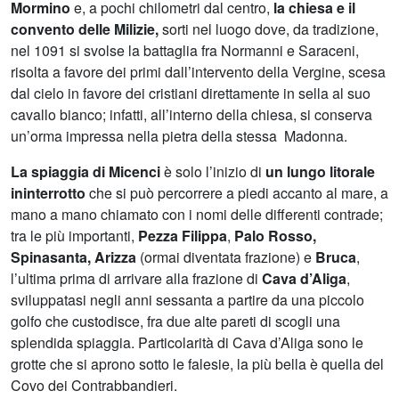
Mormino
e, a pochi chilometri dal centro,
la chiesa e il
convento delle Milizie,
sorti nel luogo dove, da tradizione,
nel 1091 si svolse la battaglia fra Normanni e Saraceni,
risolta a favore dei primi dall’intervento della Vergine, scesa
dal cielo in favore dei cristiani direttamente in sella al suo
cavallo bianco; infatti, all’interno della chiesa, si conserva
un’orma impressa nella pietra della stessa Madonna.
La spiaggia di Micenci
è solo l’inizio di
un lungo litorale
ininterrotto
che si può percorrere a piedi accanto al mare, a
mano a mano chiamato con i nomi delle differenti contrade;
tra le più importanti,
Pezza Filippa
,
Palo Rosso,
Spinasanta, Arizza
(ormai diventata frazione) e
Bruca
,
l’ultima prima di arrivare alla frazione di
Cava d’Aliga
,
sviluppatasi negli anni sessanta a partire da una piccolo
golfo che custodisce, fra due alte pareti di scogli una
splendida spiaggia. Particolarità di Cava d’Aliga sono le
grotte che si aprono sotto le falesie, la più bella è quella del
Covo dei Contrabbandieri.