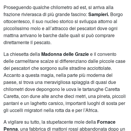
Proseguendo qualche chilometro ad est, si arriva alla
frazione rivierasca di più grande fascino:
Sampieri.
Borgo
ottocentesco, il suo nucleo storico si sviluppa attorno al
piccolissimo molo e all’attracco dei pescatori dove ogni
mattina arrivano le barche dalle quali si può comprare
direttamente il pescato.
La chiesetta della
Madonna delle Grazie
e il convento
delle carmelitane scalze si differenziano dalle piccole case
dei pescatori che sorgono sulle stradine acciottolate.
Accanto a questa magia, nella parte più moderna del
paese, si trova una meravigliosa spiaggia di quasi due
chilometri dove depongono le uova le tartarughe Caretta
Caretta, con dune alte anche dieci metri, una pineta, piccoli
pantani e un laghetto carsico, importanti luoghi di sosta per
gli uccelli migratori nella rotta da e per l’Africa.
A vigilare su tutto, la stupefacente mole della
Fornace
Penna
, una fabbrica di mattoni rossi abbandonata dopo un