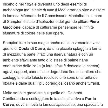
incendio nel 1924 e divenuta uno degli esempi di
archeologia industriale di tutto il Mediterraneo oltre a essere
la famosa Mànnara de Il Commissario Montalbano. Il mare
di Sampieri è stato d’ispirazione del grande pittore
Piero
Guccione
, capace di catturarne per sempre le infinite
sfumature di colore nelle sue opere.
Sampieri trae la sua magia anche dal suo versante ovest,
quello di
Costa di Carro
; da una piccola spiaggia a forma
di mezzaluna parte infatti una riserva naturale con un
ambiente sfavillante fatto di distese di palme nane
endemiche della zona (a loro infatti è dedicata la riserva),
agavi, capperi, canneti che degradano fino al sentiero che
costeggia le alte falesie rocciose che sono una rarità del
litorale e dalle quali i più coraggiosi osano anche tuffarsi.
Molte sono le grotte, tra cui quella dei Colombi.
Continuando a costeggiare le falesie, si arriva a
Punta
Corvo
, dove si trova la famosa
spaccazza
, una spaccatura