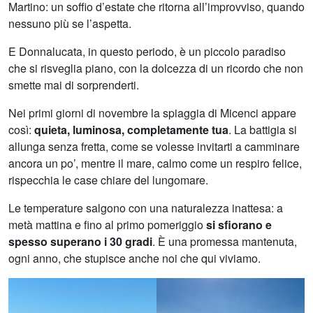
Martino: un soffio d’estate che ritorna all’improvviso, quando
nessuno più se l’aspetta.
E Donnalucata, in questo periodo, è un piccolo paradiso
che si risveglia piano, con la dolcezza di un ricordo che non
smette mai di sorprenderti.
Nei primi giorni di novembre la spiaggia di Micenci appare
così:
quieta, luminosa, completamente tua
. La battigia si
allunga senza fretta, come se volesse invitarti a camminare
ancora un po’, mentre il mare, calmo come un respiro felice,
rispecchia le case chiare del lungomare.
Le temperature salgono con una naturalezza inattesa: a
metà mattina e fino al primo pomeriggio
si sfiorano e
spesso superano i 30 gradi
. È una promessa mantenuta,
ogni anno, che stupisce anche noi che qui viviamo.