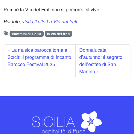
Perché la Via dei Frati non si percorre, si vive.
Per info,
visita il sito La Via dei frati
cammini di sicilia
la via dei frati
La musica barocca torna a
Donnalucata
Scicli: il programma di Incanto
d’autunno: il segreto
Barocco Festival 2025
dell’estate di San
Martino