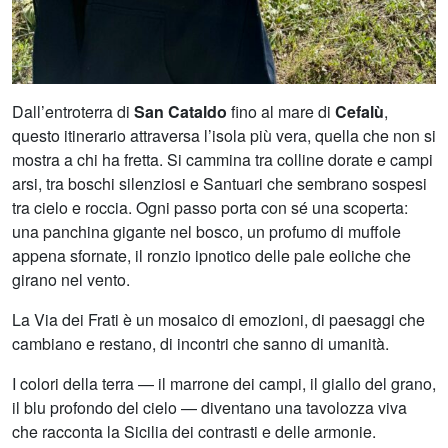
Dall’entroterra di
San Cataldo
fino al mare di
Cefalù
,
questo itinerario attraversa l’isola più vera, quella che non si
mostra a chi ha fretta. Si cammina tra colline dorate e campi
arsi, tra boschi silenziosi e Santuari che sembrano sospesi
tra cielo e roccia. Ogni passo porta con sé una scoperta:
una panchina gigante nel bosco, un profumo di muffole
appena sfornate, il ronzio ipnotico delle pale eoliche che
girano nel vento.
La Via dei Frati è un mosaico di emozioni, di paesaggi che
cambiano e restano, di incontri che sanno di umanità.
I colori della terra — il marrone dei campi, il giallo del grano,
il blu profondo del cielo — diventano una tavolozza viva
che racconta la Sicilia dei contrasti e delle armonie.