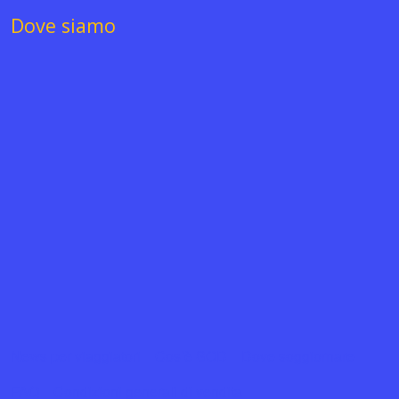
Dove siamo
News per viaggiatori
Cos’è SOD
Dove soggiornare
FAQ
Condizioni generali di vendita