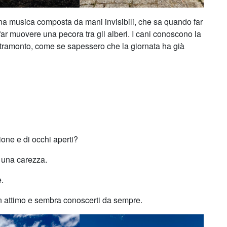
 Una musica composta da mani invisibili, che sa quando far
i, far muovere una pecora tra gli alberi. I cani conoscono la
l tramonto, come se sapessero che la giornata ha già
ione e di occhi aperti?
 una carezza.
.
 un attimo e sembra conoscerti da sempre.