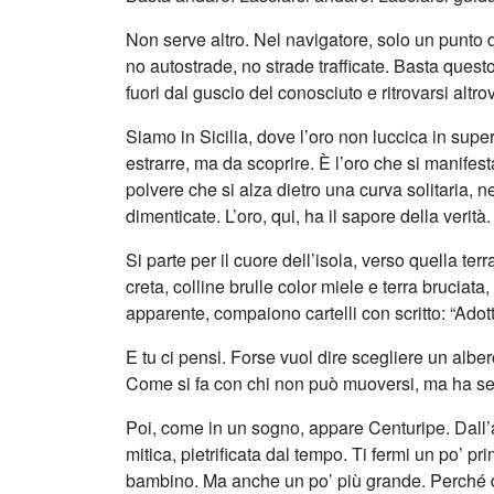
Non serve altro. Nel navigatore, solo un punto 
no autostrade, no strade trafficate. Basta questo
fuori dal guscio del conosciuto e ritrovarsi al
Siamo in Sicilia, dove l’oro non luccica in supe
estrarre, ma da scoprire. È l’oro che si manifest
polvere che si alza dietro una curva solitaria, n
dimenticate. L’oro, qui, ha il sapore della verità.
Si parte per il cuore dell’isola, verso quella terr
creta, colline brulle color miele e terra bruciata
apparente, compaiono cartelli con scritto: “Adott
E tu ci pensi. Forse vuol dire scegliere un alb
Come si fa con chi non può muoversi, ma ha sete
Poi, come in un sogno, appare Centuripe. Dall’a
mitica, pietrificata dal tempo. Ti fermi un po’ pr
bambino. Ma anche un po’ più grande. Perché da