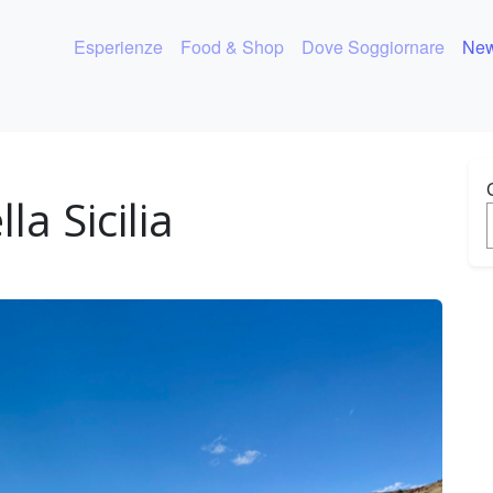
Esperienze
Food & Shop
Dove Soggiornare
New
la Sicilia