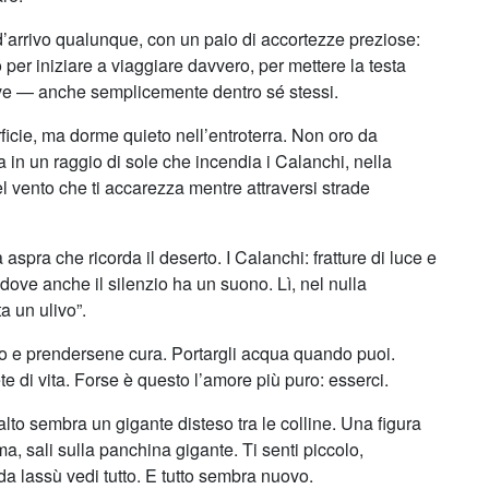
d’arrivo qualunque, con un paio di accortezze preziose:
 per iniziare a viaggiare davvero, per mettere la testa
trove — anche semplicemente dentro sé stessi.
rficie, ma dorme quieto nell’entroterra. Non oro da
a in un raggio di sole che incendia i Calanchi, nella
el vento che ti accarezza mentre attraversi strade
a aspra che ricorda il deserto. I Calanchi: fratture di luce e
, dove anche il silenzio ha un suono. Lì, nel nulla
a un ulivo”.
ero e prendersene cura. Portargli acqua quando puoi.
 di vita. Forse è questo l’amore più puro: esserci.
lto sembra un gigante disteso tra le colline. Una figura
ima, sali sulla panchina gigante. Ti senti piccolo,
 lassù vedi tutto. E tutto sembra nuovo.