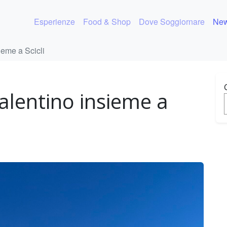
Esperienze
Food & Shop
Dove Soggiornare
New
ieme a Scicli
alentino insieme a