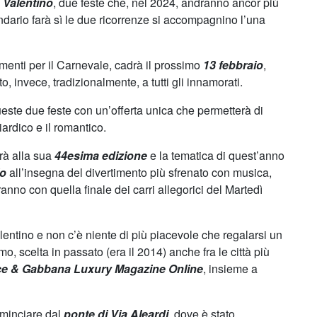
 Valentino
, due feste che, nel 2024, andranno ancor più
ndario farà sì le due ricorrenze si accompagnino l’una
iamenti per il Carnevale, cadrà il prossimo
13 febbraio
,
o, invece, tradizionalmente, a tutti gli innamorati.
este due feste con un’offerta unica che permetterà di
liardico e il romantico.
rà alla sua
44esima edizione
e la tematica di quest’anno
io
all’insegna del divertimento più sfrenato con musica,
anno con quella finale dei carri allegorici del Martedì
entino e non c’è niente di più piacevole che regalarsi un
o, scelta in passato (era il 2014) anche fra le città più
ce & Gabbana Luxury Magazine Online
, insieme a
cominciare dal
ponte di Via Aleardi
, dove è stato