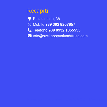
Recapiti
Piazza Italia, 38
Mobile
+39 392 8207857
Telefono
+39 0932 1855555
info@siciliaospitalitadiffusa.com
News per viaggiatori
Cos’è SOD
Dove sogg