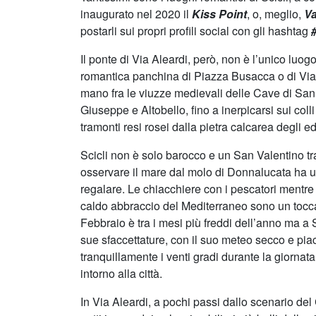
inaugurato nel 2020 il
Kiss Point
, o, meglio,
Va
postarli sui propri profili social con gli hashtag
Il ponte di Via Aleardi, però, non è l’unico luog
romantica panchina di Piazza Busacca o di Vi
mano fra le viuzze medievali delle Cave di San
Giuseppe e Altobello, fino a inerpicarsi sui colli
tramonti resi rosei dalla pietra calcarea degli edi
Scicli non è solo barocco e un San Valentino tra
osservare il mare dal molo di Donnalucata ha 
regalare. Le chiacchiere con i pescatori mentre t
caldo abbraccio del Mediterraneo sono un tocca
Febbraio è tra i mesi più freddi dell’anno ma a S
sue sfaccettature, con il suo meteo secco e pia
tranquillamente i venti gradi durante la giornata,
intorno alla città.
In Via Aleardi, a pochi passi dallo scenario del