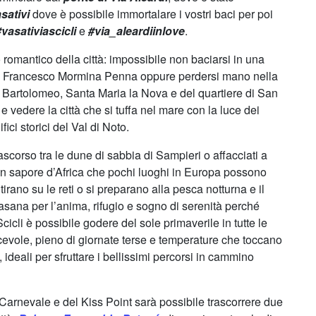
sativi
dove è possibile immortalare i vostri baci per poi
#vasativiascicli
e
#via_aleardiinlove
.
o romantico della città: impossibile non baciarsi in una
a Francesco Mormina Penna oppure perdersi mano nella
 Bartolomeo, Santa Maria la Nova e del quartiere di San
 e vedere la città che si tuffa nel mare con la luce dei
fici storici del Val di Noto.
scorso tra le dune di sabbia di Sampieri o affacciati a
un sapore d’Africa che pochi luoghi in Europa possono
irano su le reti o si preparano alla pesca notturna e il
sana per l’anima, rifugio e sogno di serenità perché
cicli è possibile godere del sole primaverile in tutte le
cevole, pieno di giornate terse e temperature che toccano
 ideali per sfruttare i bellissimi percorsi in cammino
 Carnevale e del Kiss Point sarà possibile trascorrere due