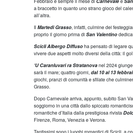
Febbraio è sempre il mese di
Carnevale
e
San
a braccetto in quanto uno strano gioco del cale
all’altra.
Il
Martedì Grasso
, infatti, culmine dei festegg
proprio il giorno prima di
San Valentino
dedicat
Scicli Albergo Diffuso
ha pensato di legare qu
vivere due aspetti molto diversi della città: il go
‘U Caranluvari ra Stratanova
nel 2024 giunge
sarà il mare; quattro giorni,
dal 10 al 13 febbra
giochi, pranzi di comunità e sfilate che culminer
Grasso.
Dopo Carnevale arriva, appunto, subito San Val
soggiorno in una città dallo spiccato romanticism
romantiche d’Italia dalla prestigiosa rivista
Dol
Firenze, Roma, Venezia e Verona.
Tantissimi sono i luoghi romantici di Scicli, a 