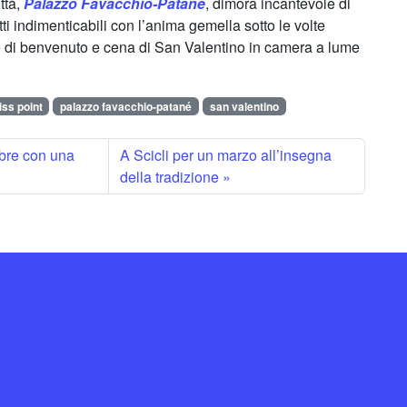
ittà,
Palazzo
Favacchio-Patané
, dimora incantevole di
ti indimenticabili con l’anima gemella sotto le volte
e di benvenuto e cena di San Valentino in camera a lume
iss point
palazzo favacchio-patané
san valentino
mbre con una
A Scicli per un marzo all’insegna
della tradizione