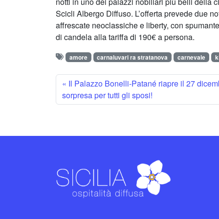
notti in uno dei palazzi nobiliari più belli della c
Scicli Albergo Diffuso. L’offerta prevede due not
affrescate neoclassiche e liberty, con spumant
di candela alla tariffa di 190€ a persona.
amore
carnaluvari ra stratanova
carnevale
k
Il Palazzo Bonelli-Patané riapre il 27 dice
sorpresa per tutti gli sposi!