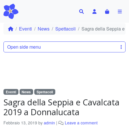
Search
Account
Cart
Me
Eventi
News
Spettacoli
Sagra della Seppia e 
Open side menu
Eventi
News
Spettacoli
Sagra della Seppia e Cavalcata
2019 a Donnalucata
Febbraio 13, 2019
by
admin
|
Leave a comment