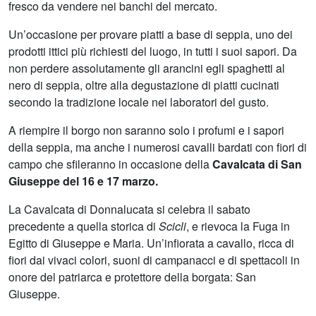
fresco da vendere nei banchi del mercato.
Un’occasione per provare piatti a base di seppia, uno dei
prodotti ittici più richiesti del luogo, in tutti i suoi sapori. Da
non perdere assolutamente gli arancini egli spaghetti al
nero di seppia, oltre alla degustazione di piatti cucinati
secondo la tradizione locale nei laboratori del gusto.
A riempire il borgo non saranno solo i profumi e i sapori
della seppia, ma anche i numerosi cavalli bardati con fiori di
campo che sfileranno in occasione della
Cavalcata di San
Giuseppe del 16 e 17 marzo.
La Cavalcata di Donnalucata si celebra il sabato
precedente a quella storica di
Scicli
, e rievoca la Fuga in
Egitto di Giuseppe e Maria. Un’infiorata a cavallo, ricca di
fiori dai vivaci colori, suoni di campanacci e di spettacoli in
onore del patriarca e protettore della borgata: San
Giuseppe.