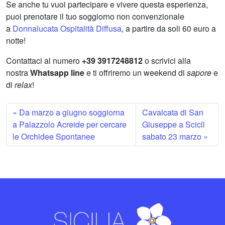
Se anche tu vuoi partecipare e vivere questa esperienza,
puoi prenotare il tuo soggiorno non convenzionale
a
Donnalucata Ospitalità Diffusa
, a partire da soli 60 euro a
notte!
Contattaci al numero
+39 3917248812
o scrivici alla
nostra
Whatsapp line
e ti offriremo un weekend di
sapore
e
di
relax
!
Da marzo a giugno soggiorna
Cavalcata di San
a Palazzolo Acreide per cercare
Giuseppe a Scicli
le Orchidee Spontanee
sabato 23 marzo