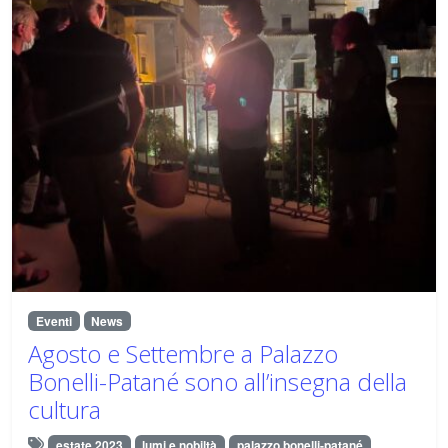
Eventi
News
Agosto e Settembre a Palazzo
Bonelli-Patané sono all’insegna della
cultura
estate 2023
lumi e nobiltà
palazzo bonelli-patané