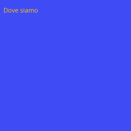
Dove siamo
News per viaggiatori
Cos’è SOD
Dove soggiornare
FAQ
Condizioni generali di vendita