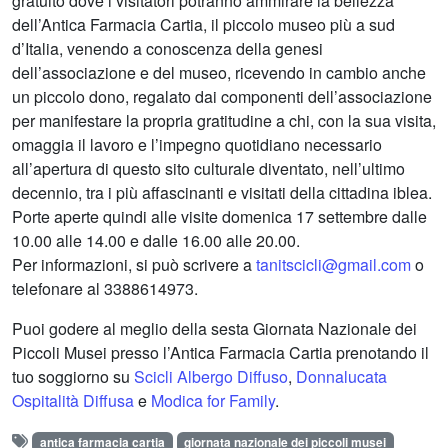
gratuito dove i visitatori potranno ammirare la bellezza
dell’Antica Farmacia Cartia, il piccolo museo più a sud
d’Italia, venendo a conoscenza della genesi
dell’associazione e del museo, ricevendo in cambio anche
un piccolo dono, regalato dai componenti dell’associazione
per manifestare la propria gratitudine a chi, con la sua visita,
omaggia il lavoro e l’impegno quotidiano necessario
all’apertura di questo sito culturale diventato, nell’ultimo
decennio, tra i più affascinanti e visitati della cittadina iblea.
Porte aperte quindi alle visite domenica 17 settembre dalle
10.00 alle 14.00 e dalle 16.00 alle 20.00.
Per informazioni, si può scrivere a
tanitscicli@gmail.com
o
telefonare al 3388614973.
Puoi godere al meglio della sesta Giornata Nazionale dei
Piccoli Musei presso l’Antica Farmacia Cartia prenotando il
tuo soggiorno su
Scicli Albergo Diffuso
,
Donnalucata
Ospitalità Diffusa
e
Modica for Family
.
antica farmacia cartia
giornata nazionale dei piccoli musei