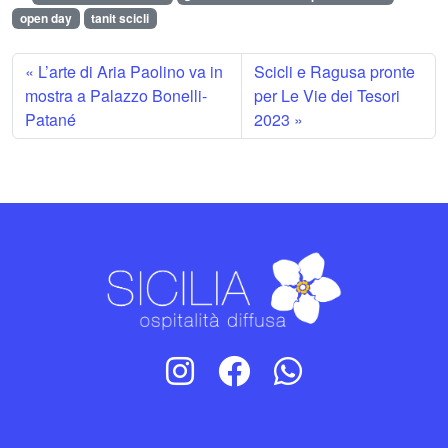
open day
tanit scicli
L’arte di Aria Paolino va in
Scicli e Ragusa pronte
mostra a Palazzo Bonelli-
per Le Vie dei Tesori
Patané
2023