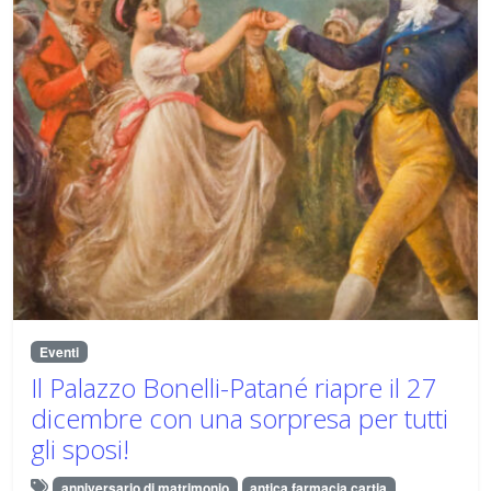
Eventi
Il Palazzo Bonelli-Patané riapre il 27
dicembre con una sorpresa per tutti
gli sposi!
anniversario di matrimonio
antica farmacia cartia