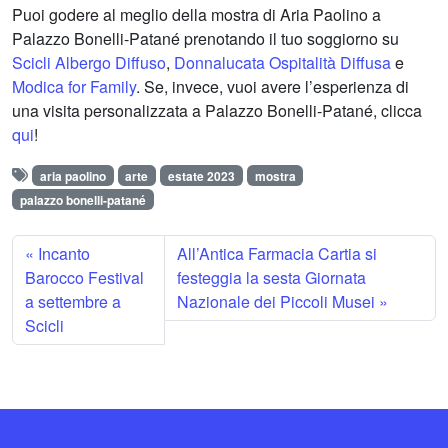
Puoi godere al meglio della mostra di Aria Paolino a
Palazzo Bonelli-Patané prenotando il tuo soggiorno su
Scicli Albergo Diffuso
,
Donnalucata Ospitalità Diffusa
e
Modica for Family
. Se, invece, vuoi avere l’esperienza di
una visita personalizzata a Palazzo Bonelli-Patané, clicca
qui
!
aria paolino
arte
estate 2023
mostra
palazzo bonelli-patané
Incanto
All’Antica Farmacia Cartia si
Barocco Festival
festeggia la sesta Giornata
a settembre a
Nazionale dei Piccoli Musei
Scicli