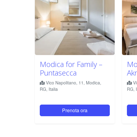
Modica for Family –
Mod
Puntasecca
Akr
Vico Napolitano, 11, Modica,
Vi
RG, Italia
RG, I
Prenota ora