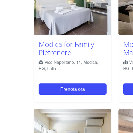
Modica for Family –
Mod
Pietrenere
Ma
Vico Napolitano, 11, Modica,
Vi
RG, Italia
RG, I
Prenota ora