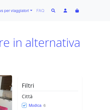
Search
Account
Cart
s per viaggiatori
FAQ
re in alternativa
Filtri
Città
Modica
6