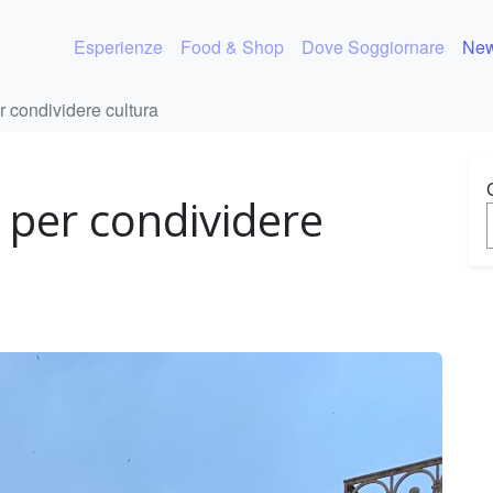
Esperienze
Food & Shop
Dove Soggiornare
New
r condividere cultura
 per condividere