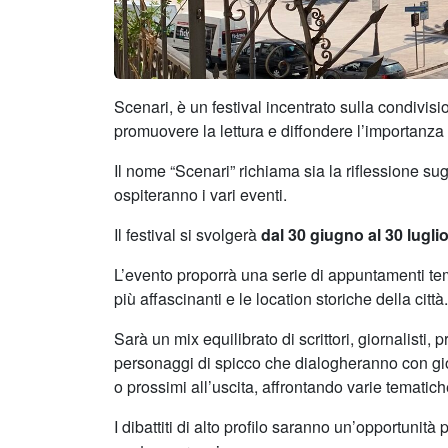
Scenari, è un festival incentrato sulla condivisio
promuovere la lettura e diffondere l’importanza d
Il nome “Scenari” richiama sia la riflessione sugl
ospiteranno i vari eventi.
Il festival si svolgerà
dal 30 giugno al 30 lugli
L’evento proporrà una serie di appuntamenti tema
più affascinanti e le location storiche della città
Sarà un mix equilibrato di scrittori, giornalisti, pr
personaggi di spicco che dialogheranno con giorn
o prossimi all’uscita, affrontando varie tematich
I dibattiti di alto profilo saranno un’opportunità p