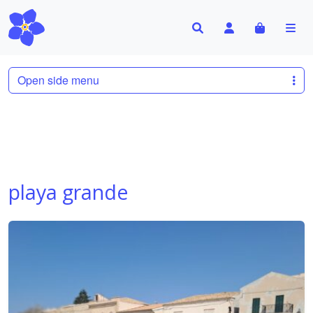
Search
Account
Cart
Me
Open side menu
playa grande