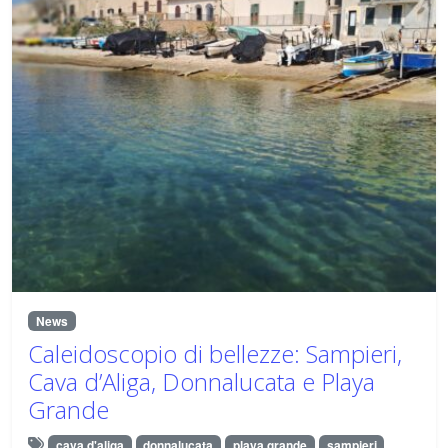
News
Caleidoscopio di bellezze: Sampieri,
Cava d’Aliga, Donnalucata e Playa
Grande
cava d'aliga
donnalucata
playa grande
sampieri