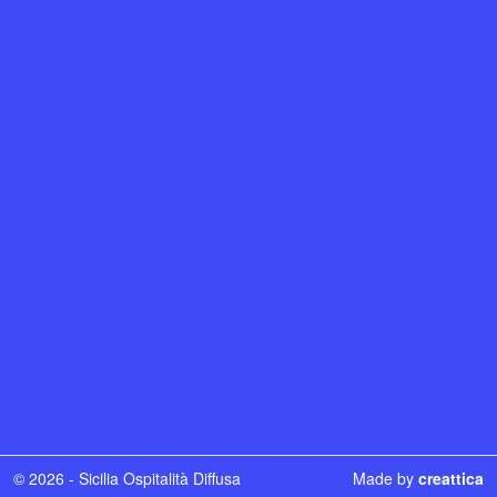
News per viaggiatori
Cos’è SOD
Dove soggiornare
FAQ
Condizioni generali di vendita
© 2026 - Sicilia Ospitalità Diffusa
Made by
creattica