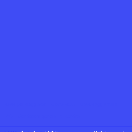
News per viaggiatori
Cos’è SOD
Dove soggiornare
FAQ
Condizioni generali di vendita