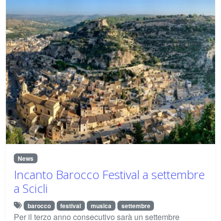
News
Incanto Barocco Festival a settembre
a Scicli
barocco
festival
musica
settembre
Per il terzo anno consecutivo sarà un settembre