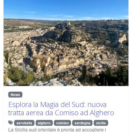
News
Esplora la Magia del Sud: nuova
tratta aerea da Comiso ad Alghero
aeroitalia
alghero
comiso
sardegna
sicilia
La Sicilia sud orientale è pronta ad accogliere i