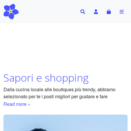
Search
Account
Cart
Me
Sapori e shopping
Dalla cucina locale alle boutiques più trendy, abbiamo
selezionato per te i posti migliori per gustare e fare
shopping nella città. La tua guida ai sapori e ai piaceri dello
Read more »
shopping.
Abbiamo selezionato per te i migliori ristoranti, street food,
osterie, pizzerie, pasticcerie, gelaterie e negozi per lo