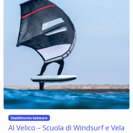
shopping, per farti scoprire i sapori e le eccellenze del
territorio. Se sei alla ricerca di una cena raffinata, di una
pausa golosa o di un'esperienza di shopping unica, qui
troverai le nostre raccomandazioni per vivere al meglio la
Sicilia.
Siamo sempre alla ricerca di nuovi posti da consigliare,
quindi torna spesso a visitare la nostra sezione "Food &
Shop" per scoprire le ultime novità e le nostre nuove
scoperte!
Stabilimento balneare
Al Velico – Scuola di Windsurf e Vela