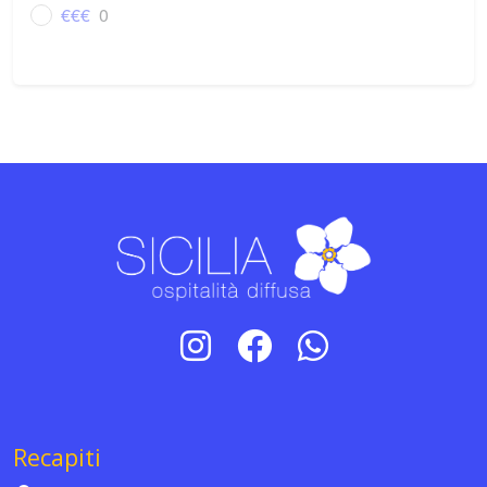
€€€
0
Recapiti