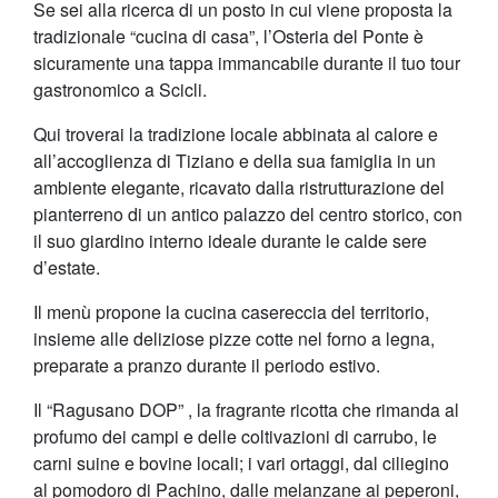
Se sei alla ricerca di un posto in cui viene proposta la
tradizionale “cucina di casa”, l’Osteria del Ponte è
sicuramente una tappa immancabile durante il tuo tour
gastronomico a Scicli.
Qui troverai la tradizione locale abbinata al calore e
all’accoglienza di Tiziano e della sua famiglia in un
ambiente elegante, ricavato dalla ristrutturazione del
pianterreno di un antico palazzo del centro storico, con
il suo giardino interno ideale durante le calde sere
d’estate.
Il menù propone la cucina casereccia del territorio,
insieme alle deliziose pizze cotte nel forno a
legna,
preparate a pranzo durante il periodo estivo.
Il “Ragusano DOP” , la fragrante ricotta che rimanda al
profumo dei campi e delle coltivazioni di carrubo, le
carni suine e bovine locali; i vari ortaggi, dal ciliegino
al pomodoro di Pachino, dalle melanzane ai peperoni,