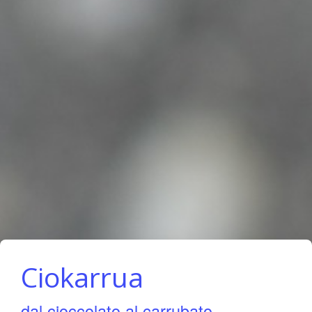
Ciokarrua
dal cioccolato al carrubato