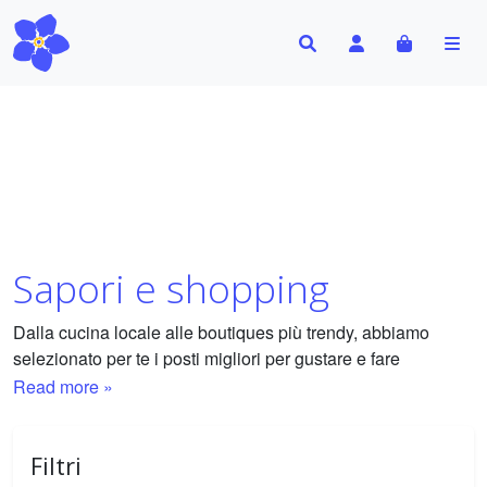
Search
Account
Cart
Me
Sapori e shopping
Dalla cucina locale alle boutiques più trendy, abbiamo
selezionato per te i posti migliori per gustare e fare
shopping nella città. La tua guida ai sapori e ai piaceri dello
Read more »
shopping.
Abbiamo selezionato per te i migliori ristoranti, street food,
Filtri
osterie, pizzerie, pasticcerie, gelaterie e negozi per lo