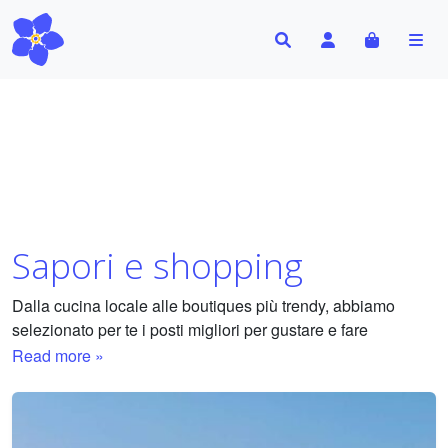
Search
Account
Cart
Me
Sapori e shopping
Dalla cucina locale alle boutiques più trendy, abbiamo
selezionato per te i posti migliori per gustare e fare
shopping nella città. La tua guida ai sapori e ai piaceri dello
Read more »
shopping.
Abbiamo selezionato per te i migliori ristoranti, street food,
osterie, pizzerie, pasticcerie, gelaterie e negozi per lo