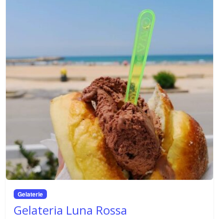
shopping, per farti scoprire i sapori e le eccellenze del
territorio. Se sei alla ricerca di una cena raffinata, di una
pausa golosa o di un'esperienza di shopping unica, qui
troverai le nostre raccomandazioni per vivere al meglio la
Sicilia.
Siamo sempre alla ricerca di nuovi posti da consigliare,
quindi torna spesso a visitare la nostra sezione "Food &
Shop" per scoprire le ultime novità e le nostre nuove
scoperte!
Gelaterie
Gelateria Luna Rossa