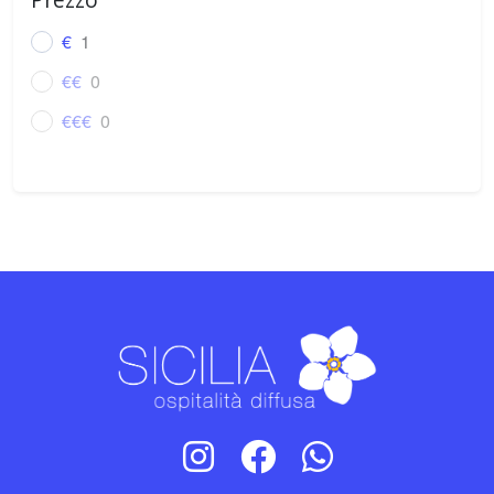
€
1
€€
0
€€€
0