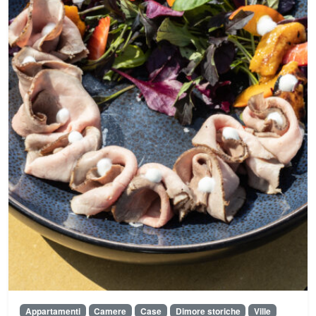
Appartamenti
Camere
Case
Dimore storiche
Ville