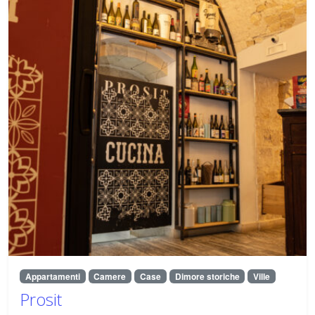
Appartamenti
Camere
Case
Dimore storiche
Ville
Prosit