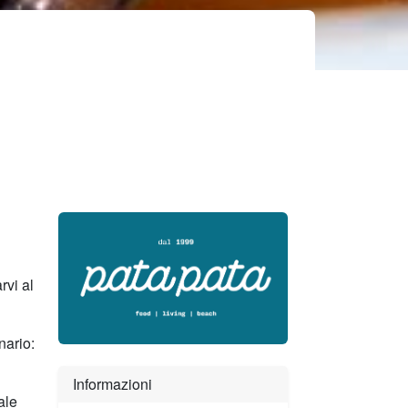
rvi al
nario:
Informazioni
ale