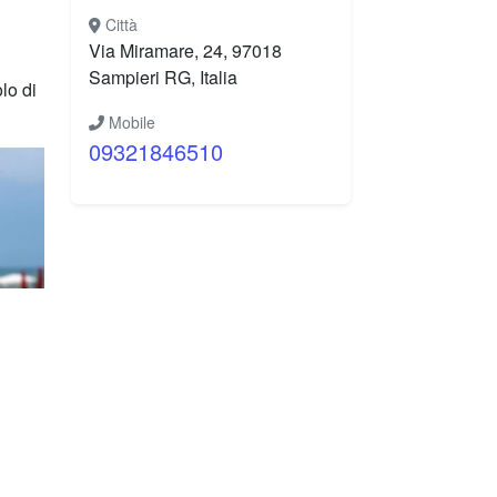
Città
Via Miramare, 24, 97018
l
Sampieri RG, Italia
lo di
Mobile
09321846510