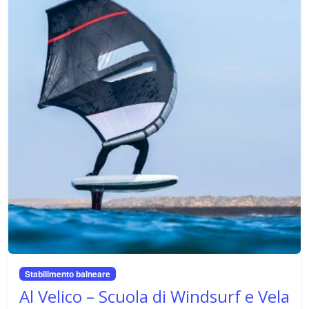
shopping, per farti scoprire i sapori e le eccellenze del
territorio. Se sei alla ricerca di una cena raffinata, di una
pausa golosa o di un'esperienza di shopping unica, qui
troverai le nostre raccomandazioni per vivere al meglio la
Sicilia.
Siamo sempre alla ricerca di nuovi posti da consigliare,
quindi torna spesso a visitare la nostra sezione "Food &
Shop" per scoprire le ultime novità e le nostre nuove
scoperte!
Stabilimento balneare
Al Velico – Scuola di Windsurf e Vela