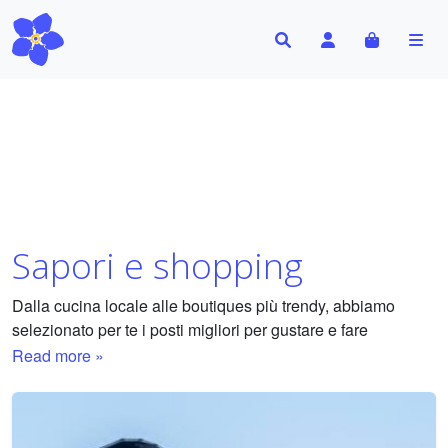
Search
Account
Cart
Me
Sapori e shopping
Dalla cucina locale alle boutiques più trendy, abbiamo
selezionato per te i posti migliori per gustare e fare
shopping nella città. La tua guida ai sapori e ai piaceri dello
Read more »
shopping.
Abbiamo selezionato per te i migliori ristoranti, street food,
osterie, pizzerie, pasticcerie, gelaterie e negozi per lo