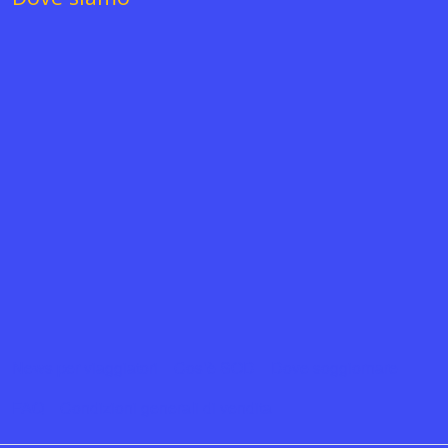
News per viaggiatori
Cos’è SOD
Dove soggiornare
FAQ
Condizioni generali di vendita