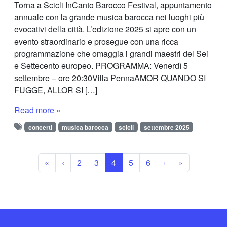
Torna a Scicli InCanto Barocco Festival, appuntamento
annuale con la grande musica barocca nei luoghi più
evocativi della città. L’edizione 2025 si apre con un
evento straordinario e prosegue con una ricca
programmazione che omaggia i grandi maestri del Sei
e Settecento europeo. PROGRAMMA: Venerdì 5
settembre – ore 20:30Villa PennaAMOR QUANDO SI
FUGGE, ALLOR SI […]
Read more »
concerti
musica barocca
scicli
settembre 2025
Page navigation
Page
Page
Current Page
Page
Page
«
‹
2
3
4
5
6
›
»