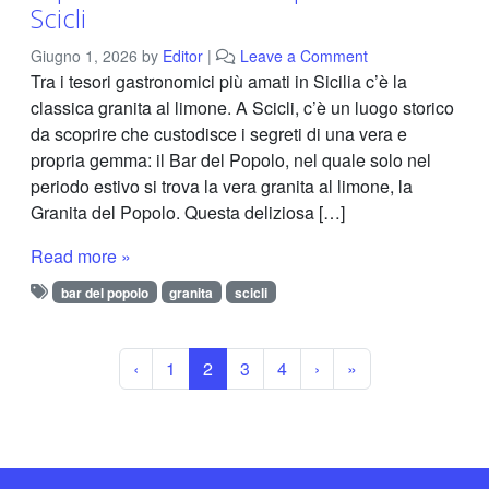
Scicli
Giugno 1, 2026
by
Editor
|
Leave a Comment
Tra i tesori gastronomici più amati in Sicilia c’è la
classica granita al limone. A Scicli, c’è un luogo storico
da scoprire che custodisce i segreti di una vera e
propria gemma: il Bar del Popolo, nel quale solo nel
periodo estivo si trova la vera granita al limone, la
Granita del Popolo. Questa deliziosa […]
Read more »
bar del popolo
granita
scicli
Page navigation
Page
Current Page
Page
Page
‹
1
2
3
4
›
»