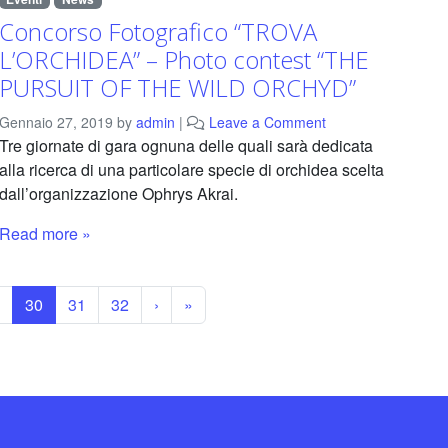
Concorso Fotografico “TROVA
L’ORCHIDEA” – Photo contest “THE
PURSUIT OF THE WILD ORCHYD”
Gennaio 27, 2019
by
admin
|
Leave a Comment
Tre giornate di gara ognuna delle quali sarà dedicata
alla ricerca di una particolare specie di orchidea scelta
dall’organizzazione Ophrys Akrai.
Read more »
ge
Current Page
Page
Page
30
31
32
›
»