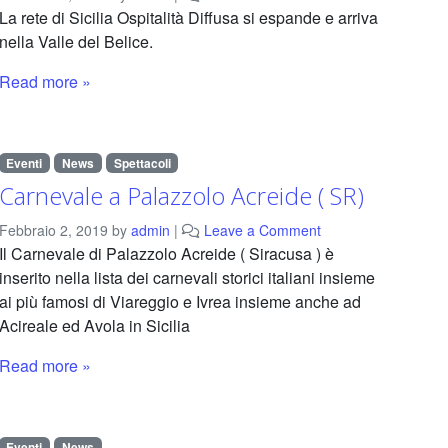
La rete di Sicilia Ospitalità Diffusa si espande e arriva
nella Valle del Belice.
Read more »
Eventi
News
Spettacoli
Carnevale a Palazzolo Acreide ( SR)
Febbraio 2, 2019
by
admin
|
Leave a Comment
Il Carnevale di Palazzolo Acreide ( Siracusa ) è
inserito nella lista dei carnevali storici italiani insieme
ai più famosi di Viareggio e Ivrea insieme anche ad
Acireale ed Avola in Sicilia
Read more »
Eventi
News