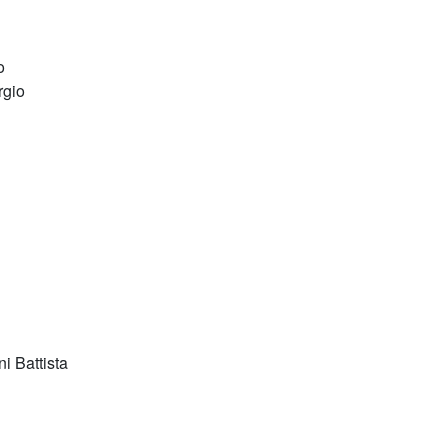
o
rgio
i Battista