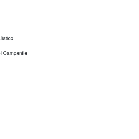
istico
el Campanile