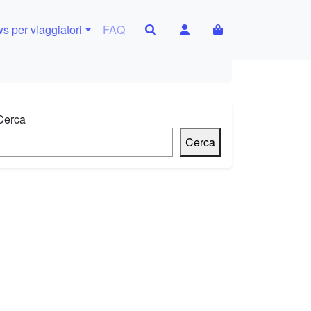
Search
Account
Cart
s per viaggiatori
FAQ
Cerca
Cerca