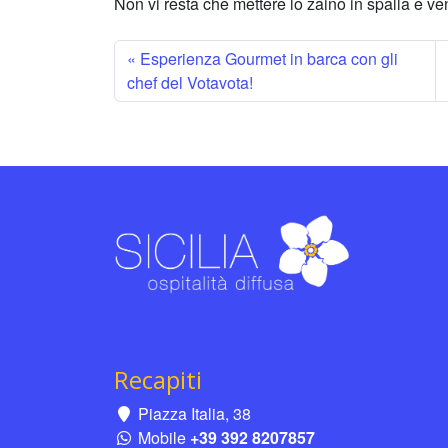
Non vi resta che mettere lo zaino in spalla e v
Esperienza Gourmet in barca con gli
chef del Votavota!
Recapiti
Piazza Italia, 38
Mobile
+39 392 8207857