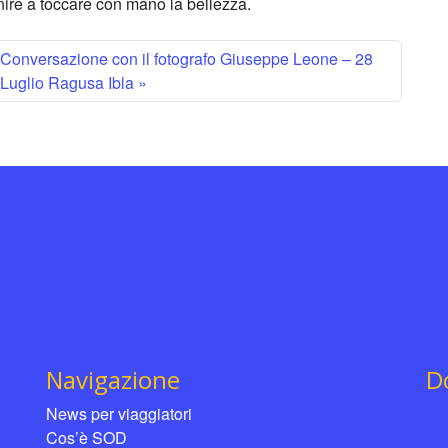
enire a toccare con mano la bellezza.
Conversazione con il fotografo Giuseppe Leone – 28
Luglio Ragusa Ibla
Navigazione
D
News per viaggiatori
Cos’è SOD