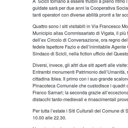
A Scicli tornano a essere fruibili a pieno ritmo i
guidate sarà per due anni la Cooperativa Social
tanti operatori con diverse abilità pronti a far sco
Quattro sono i siti visitabili in Via Francesco 
Municipio alias Commissariato di Vigata, il più fam
dell’ex Circolo di Conversazione, ora regno de
fedele Ispettore Fazio e dell’inimitabile Agente 
Sindaco di Scicli, nella fiction ufficio del Ques
Diversi, invece, gli altri due siti aperti alle vi
Entrambi monumenti Patrimonio dell’Umanità, 
cittadina iblea. Il primo con i suo grande scalone
Pinacoteca Comunale che custodisce i quadri d
Franco Sarnari; la seconda grazie all’ecceziona
distacchi tardo-medievali e rinascimentali prov
Per tutta l’estate i Siti Culturali del Comune di 
10.00 alle 22.30.