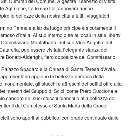
 Siti Culturali del Comune. A gestire il servizio di visite
e Agire che, tra le sue fila, annovera anche
pire le bellezze della nostra città a tutti i viaggiatori.
Mormino Penna e a far da luogo principe è sicuramente il
oso d’Italia. Al suo interno oltre ai locali in stile liberty
l Commissario Montalbano, del suo Vice Augello, del
Catarella, puè essere visitata l’elegante stanza del
tore Bonetti-Alderighi, fiero oppositore del Commissario.
site: Palazzo Spadaro e la Chiesa di Santa Teresa d’Avila.
rappresentano appieno la bellezza barocca della
 monumentale, gli stucchi e affreschi dei soffitti oltre alla
ei maestri del Gruppo di Scicli come Piero Guccione e
le candore dei suoi stucchi bianchi e alla bellezza dei
entienti dal Complesso di Santa Maria della Croce.
Scicli sono aperti al pubblico, con orario continuato dalle