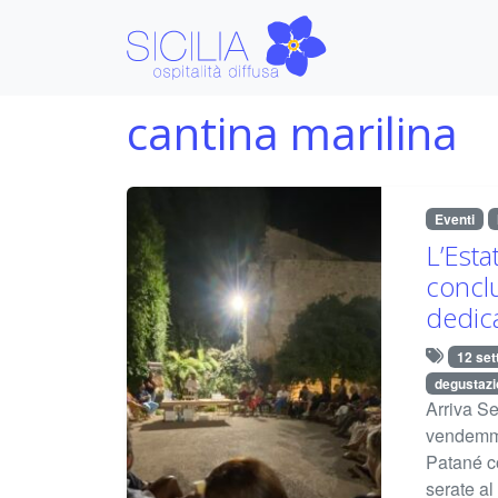
cantina marilina
Eventi
L’Esta
concl
dedica
12 se
degustazi
Arriva Se
vendemmi
Patané co
serate al