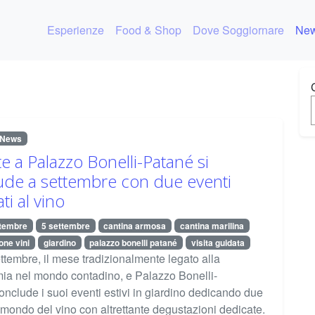
Esperienze
Food & Shop
Dove Soggiornare
New
News
te a Palazzo Bonelli-Patané si
ude a settembre con due eventi
ti al vino
ttembre
5 settembre
cantina armosa
cantina marilina
one vini
giardino
palazzo bonelli patané
visita guidata
ttembre, il mese tradizionalmente legato alla
a nel mondo contadino, e Palazzo Bonelli-
nclude i suoi eventi estivi in giardino dedicando due
 mondo del vino con altrettante degustazioni dedicate.