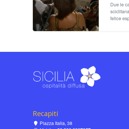
Due le ca
sciclitan
felice es
Recapiti
Piazza Italia, 38