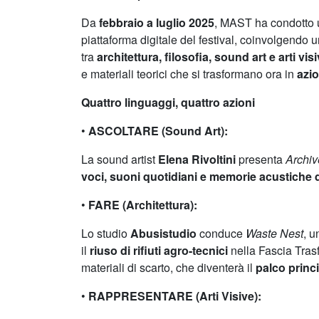
Da
febbraio a luglio 2025
, MAST ha condotto 
piattaforma digitale del festival, coinvolgendo 
tra
architettura, filosofia, sound art e arti vis
e materiali teorici che si trasformano ora in
azio
Quattro linguaggi, quattro azioni
•
ASCOLTARE (Sound Art):
La sound artist
Elena Rivoltini
presenta
Archiv
voci, suoni quotidiani e memorie acustiche d
•
FARE (Architettura):
Lo studio
Abusistudio
conduce
Waste Nest
, u
il
riuso di rifiuti agro-tecnici
nella Fascia Trasf
materiali di scarto, che diventerà il
palco princi
•
RAPPRESENTARE (Arti Visive):