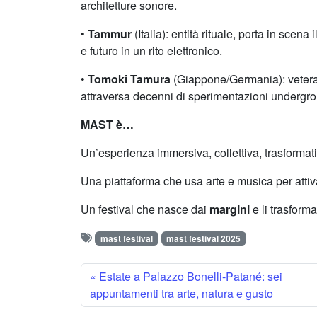
architetture sonore.
•
Tammur
(Italia): entità rituale, porta in scena i
e futuro in un rito elettronico.
•
Tomoki Tamura
(Giappone/Germania): veteran
attraversa decenni di sperimentazioni undergr
MAST è…
Un’esperienza immersiva, collettiva, trasformat
Una piattaforma che usa arte e musica per atti
Un festival che nasce dai
margini
e li trasform
mast festival
mast festival 2025
Estate a Palazzo Bonelli-Patané: sei
appuntamenti tra arte, natura e gusto