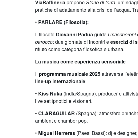
ViaRaffineria
propone
Storie di terra
, un’indagi
pratiche di adattamento alla crisi dell’acqua. T
•
PARLARE (Filosofia):
Il filosofo
Giovanni Padua
guida
I mascheroni d
barocco
: due giornate di incontri e
esercizi di 
rifiuto come categoria filosofica e urbana.
La musica come esperienza sensoriale
Il
programma musicale 2025
attraversa l’elet
line-up internazionale
:
•
Kiss Nuka
(India/Spagna): producer e attivis
live set ipnotici e visionari.
•
CLARAGUILAR
(Spagna): atmosfere oniriche
ambient e chamber pop.
•
Miguel Herreras
(Paesi Bassi): dj e designer