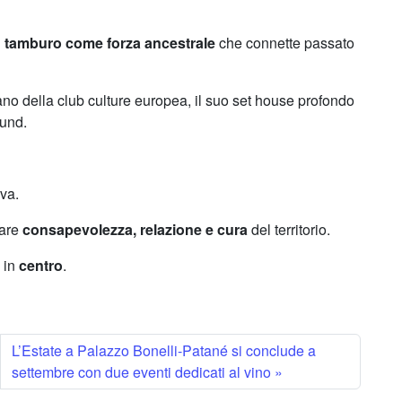
l
tamburo come forza ancestrale
che connette passato
o della club culture europea, il suo set house profondo
ound.
iva.
vare
consapevolezza, relazione e cura
del territorio.
a in
centro
.
L’Estate a Palazzo Bonelli-Patané si conclude a
settembre con due eventi dedicati al vino