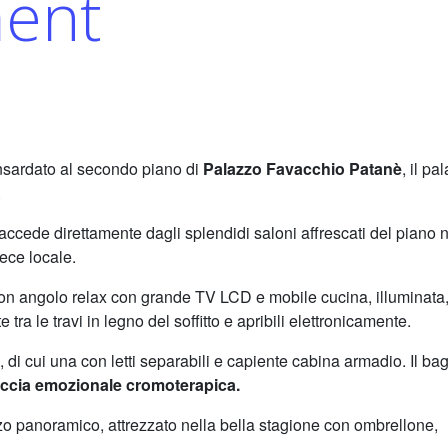
ment
sardato al secondo piano di
Palazzo Favacchio Patanè
, il pa
.
accede direttamente dagli splendidi saloni affrescati del piano 
pece locale.
n angolo relax con grande TV LCD e mobile cucina, illuminata
 tra le travi in legno del soffitto e apribili elettronicamente.
 di cui una con letti separabili e capiente cabina armadio. Il ba
ccia emozionale cromoterapica.
zzo panoramico, attrezzato nella bella stagione con ombrellone,