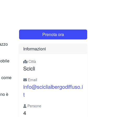
Prenota ora
lazzo
Informazioni
nobile
Città
Scicli
, come
Email
info@sciclialbergodiffuso.i
t
gno è
Persone
4