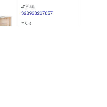
Mobile
393928207857
CIR
19088011A300980
CIN
IT088011A1S8938YY5